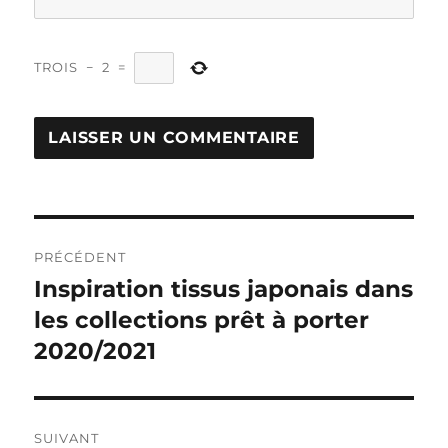
TROIS
−
2
=
Navigation
PRÉCÉDENT
de
Inspiration tissus japonais dans
Publication
précédente :
les collections prêt à porter
l’article
2020/2021
SUIVANT