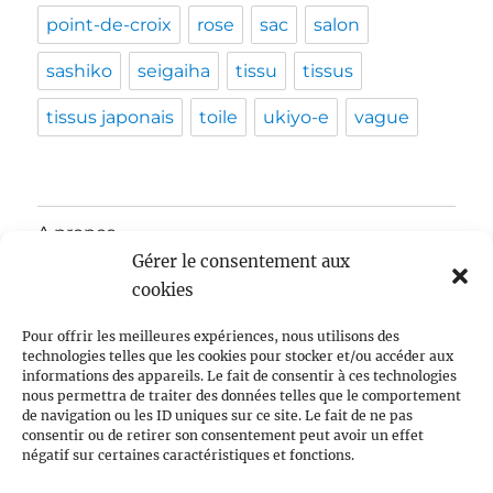
point-de-croix
rose
sac
salon
sashiko
seigaiha
tissu
tissus
tissus japonais
toile
ukiyo-e
vague
A propos
Gérer le consentement aux
ouvrir
Actualités
cookies
le
sous-
menu
ouvrir
Pour offrir les meilleures expériences, nous utilisons des
Tissus japonais
le
technologies telles que les cookies pour stocker et/ou accéder aux
sous-
informations des appareils. Le fait de consentir à ces technologies
menu
Broderie japonaise
nous permettra de traiter des données telles que le comportement
de navigation ou les ID uniques sur ce site. Le fait de ne pas
consentir ou de retirer son consentement peut avoir un effet
Mode et culture
négatif sur certaines caractéristiques et fonctions.