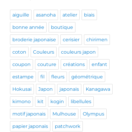
aiguille
asanoha
atelier
biais
bonne année
boutique
broderie japonaise
cerisier
chirimen
coton
Couleurs
couleurs japon
coupon
couture
créations
enfant
estampe
fil
fleurs
géométrique
Hokusai
Japon
japonais
Kanagawa
kimono
kit
kogin
libellules
motif japonais
Mulhouse
Olympus
papier japonais
patchwork