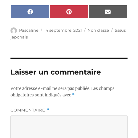
Share
Share
Share
F
P
E
on
on
on
a
i
m
c
n
a
e
t
i
Auteur
Publié
Catégories
Étiquettes
Pascaline
14 septembre, 2021
Non classé
tissus
b
e
l
le
japonais
o
r
o
e
k
s
t
Laisser un commentaire
Votre adresse e-mail ne sera pas publiée.
Les champs
obligatoires sont indiqués avec
*
COMMENTAIRE
*