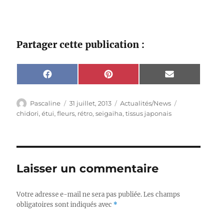
Partager cette publication :
Share
Share
Share
F
P
E
on
on
on
a
i
m
c
n
a
e
t
i
Auteur
Publié
Catégories
Étiquettes
Pascaline
31 juillet, 2013
Actualités/News
b
e
l
le
chidori
,
étui
,
fleurs
,
rétro
,
seigaiha
,
tissus japonais
o
r
o
e
k
s
t
Laisser un commentaire
Votre adresse e-mail ne sera pas publiée.
Les champs
obligatoires sont indiqués avec
*