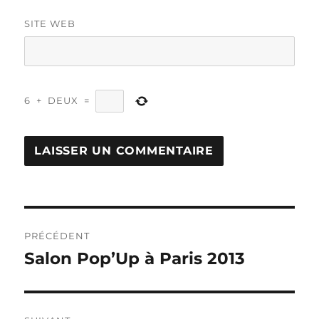
SITE WEB
6
+
DEUX
=
Navigation
PRÉCÉDENT
de
Salon Pop’Up à Paris 2013
Publication
précédente :
l’article