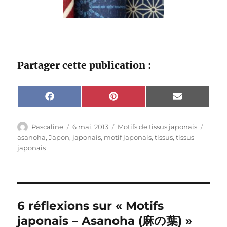
Partager cette publication :
Share
Share
Share
F
P
E
on
on
on
a
i
m
c
n
a
e
t
i
Auteur
Publié
Catégories
Étique
Pascaline
6 mai, 2013
Motifs de tissus japonais
b
e
l
le
asanoha
,
Japon
,
japonais
,
motif japonais
,
tissus
,
tissus
o
r
o
e
japonais
k
s
t
6 réflexions sur « Motifs
japonais – Asanoha (麻の葉) »