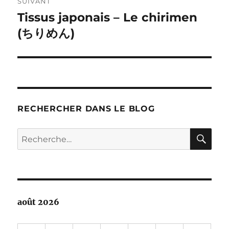
SUIVANT
Tissus japonais – Le chirimen
Publication
suivante :
(ちりめん)
RECHERCHER DANS LE BLOG
RE
Recherche
pour :
août 2026