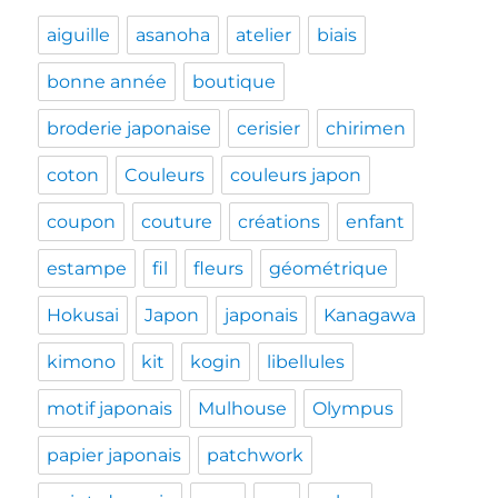
aiguille
asanoha
atelier
biais
bonne année
boutique
broderie japonaise
cerisier
chirimen
coton
Couleurs
couleurs japon
coupon
couture
créations
enfant
estampe
fil
fleurs
géométrique
Hokusai
Japon
japonais
Kanagawa
kimono
kit
kogin
libellules
motif japonais
Mulhouse
Olympus
papier japonais
patchwork