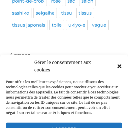
point-de-croix
rose
sac
salon
sashiko
seigaiha
tissu
tissus
tissus japonais
toile
ukiyo-e
vague
A propos
Gérer le consentement aux
ouvrir
Actualités
cookies
le
sous-
menu
ouvrir
Pour offrir les meilleures expériences, nous utilisons des
Tissus japonais
le
technologies telles que les cookies pour stocker et/ou accéder aux
sous-
informations des appareils. Le fait de consentir à ces technologies
menu
Broderie japonaise
nous permettra de traiter des données telles que le comportement
de navigation ou les ID uniques sur ce site. Le fait de ne pas
consentir ou de retirer son consentement peut avoir un effet
Mode et culture
négatif sur certaines caractéristiques et fonctions.
Créations et tutoriels